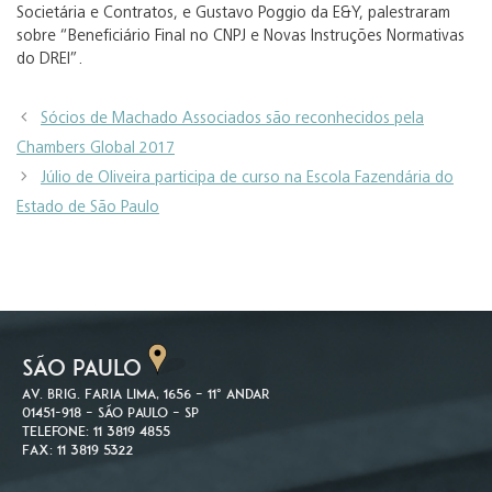
Societária e Contratos, e Gustavo Poggio da E&Y, palestraram
sobre “Beneficiário Final no CNPJ e Novas Instruções Normativas
do DREI”.
Sócios de Machado Associados são reconhecidos pela
Chambers Global 2017
Júlio de Oliveira participa de curso na Escola Fazendária do
Estado de São Paulo
SÃO PAULO
Av. Brig. Faria Lima, 1656 – 11º andar
01451-918 – São Paulo – SP
Telefone: 11 3819 4855
Fax: 11 3819 5322