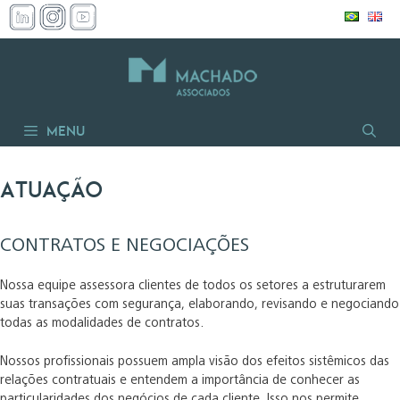
Pular
para
o
conteúdo
Menu
Atuação
CONTRATOS E NEGOCIAÇÕES
Nossa equipe assessora clientes de todos os setores a estruturarem
suas transações com segurança, elaborando, revisando e negociando
todas as modalidades de contratos.
Nossos profissionais possuem ampla visão dos efeitos sistêmicos das
relações contratuais e entendem a importância de conhecer as
particularidades dos negócios de cada cliente. Isso nos permite