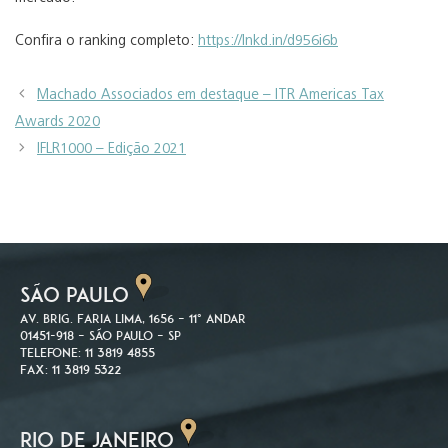
Confira o ranking completo:
https://lnkd.in/d956i6b
Machado Associados em destaque – ITR Americas Tax
Awards 2020
IFLR1000 – Edição 2021
SÃO PAULO
Av. Brig. Faria Lima, 1656 – 11º andar
01451-918 – São Paulo – SP
Telefone: 11 3819 4855
Fax: 11 3819 5322
RIO DE JANEIRO