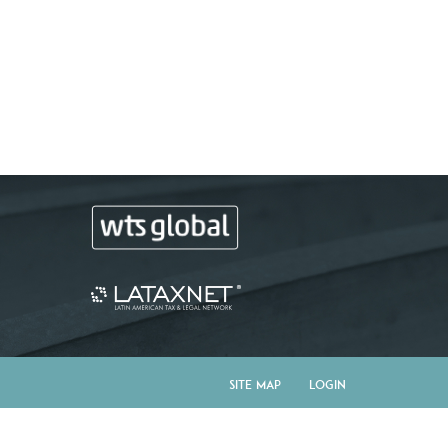
Site Map
Login