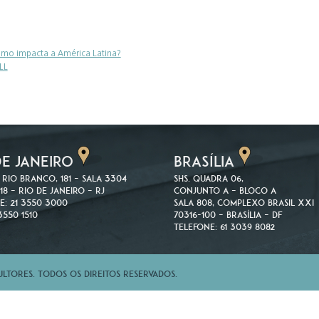
imo impacta a América Latina?
LL
DE JANEIRO
BRASÍLIA
 Rio Branco, 181 – Sala 3304
SHS. Quadra 06,
18 – Rio de Janeiro – RJ
Conjunto A – Bloco A
e: 21 3550 3000
Sala 808, Complexo Brasil XXI
3550 1510
70316-100 – Brasília – DF
Telefone: 61 3039 8082
tores. Todos os direitos reservados.