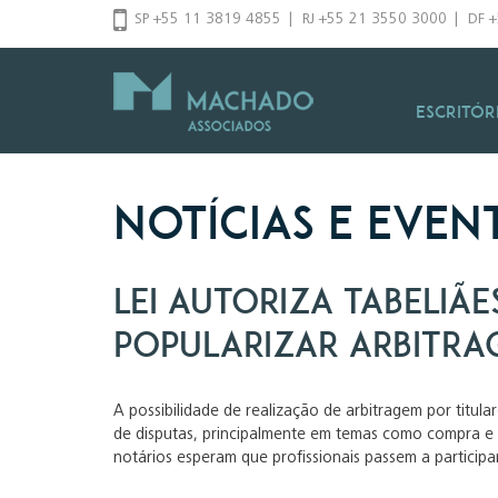
Pular
SP +55 11 3819 4855
|
RJ +55 21 3550 3000
|
DF 
para
o
conteúdo
Escritór
Notícias e Even
Lei autoriza tabeliã
popularizar arbitra
A possibilidade de realização de arbitragem por titula
de disputas, principalmente em temas como compra e ve
notários esperam que profissionais passem a participar