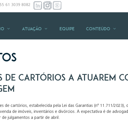
+55 61 3039 8082
io
Atuação
Equipe
Conteúdo
tos
es de cartórios a atuarem 
gem
res de cartórios, estabelecida pela Lei das Garantias (nº 11.711/2023),
nda de imóveis, inventários e divórcios. A expectativa é de advogados
 de julgamentos a partir de abril.