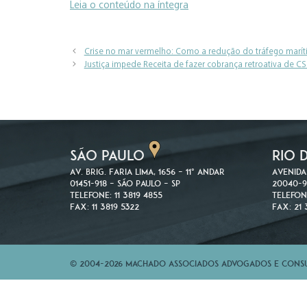
Leia o conteúdo na íntegra
Crise no mar vermelho: Como a redução do tráfego marít
Justiça impede Receita de fazer cobrança retroativa de CS
SÃO PAULO
RIO 
Av. Brig. Faria Lima, 1656 – 11º andar
Avenida
01451-918 – São Paulo – SP
20040-9
Telefone: 11 3819 4855
Telefon
Fax: 11 3819 5322
Fax: 21 
© 2004-2026 Machado Associados Advogados e Consul