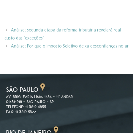
Análise: segunda etapa da reforma tributária revelará real
custo das ‘exceções’
Análise: Por que o Imposto Seletivo deixa desconfianças no ar
SÃO PAULO
Av. Brig. Faria Lima, 1656 – 11º andar
01451-918 – São Paulo – SP
Telefone: 11 3819 4855
Fax: 11 3819 5322
RIO DE JANEIRO