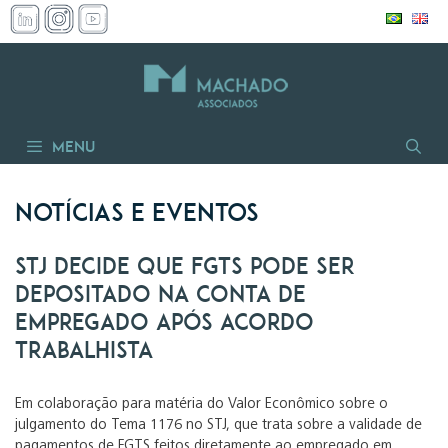
Pular
para
o
conteúdo
Menu
Notícias e Eventos
STJ decide que FGTS pode ser
depositado na conta de
empregado após acordo
trabalhista
Em colaboração para matéria do Valor Econômico sobre o
julgamento do Tema 1176 no STJ, que trata sobre a validade de
pagamentos de FGTS feitos diretamente ao empregado em