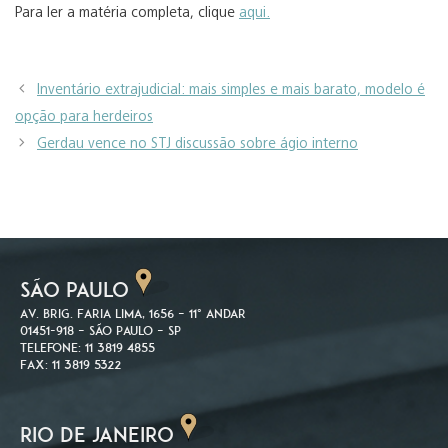
Para ler a matéria completa, clique
aqui.
Inventário extrajudicial: mais simples e mais barato, modelo é
opção para herdeiros
Gerdau vence no STJ discussão sobre ágio interno
SÃO PAULO
Av. Brig. Faria Lima, 1656 – 11º andar
01451-918 – São Paulo – SP
Telefone: 11 3819 4855
Fax: 11 3819 5322
RIO DE JANEIRO