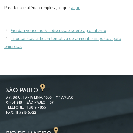
Para ler a matéria completa, clique
aqui.
Gerdau vence no STJ discussão sobre ágio interno
Tributaristas criticam tentativa de aumentar impostos para
empresas
SÃO PAULO
Av. Brig. Faria Lima, 1656 – 11º andar
01451-918 – São Paulo – SP
Telefone: 11 3819 4855
Fax: 11 3819 5322