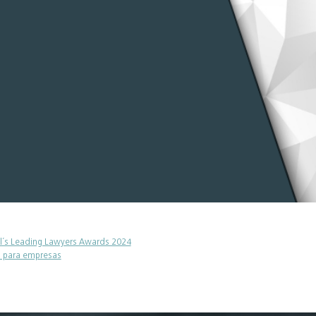
il´s Leading Lawyers Awards 2024
% para empresas