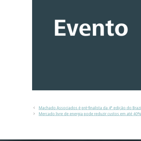
Machado Associados é pré-finalista da 4ª edição do Braz
Mercado livre de energia pode reduzir custos em até 40