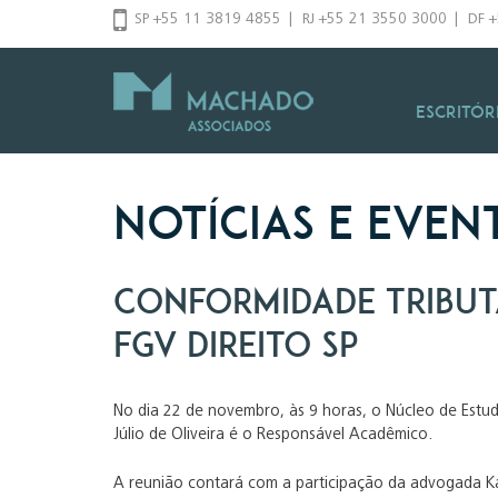
Pular
SP +55 11 3819 4855
|
RJ +55 21 3550 3000
|
DF 
para
o
conteúdo
Escritór
Notícias e Even
Conformidade Tributá
FGV Direito SP
No dia 22 de novembro, às 9 horas, o Núcleo de Estud
Júlio de Oliveira é o Responsável Acadêmico.
A reunião contará com a participação da advogada Kás