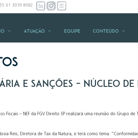
+55 61 3039 8082
io
Atuação
Equipe
Conteúdo
tos
ria e Sanções – Núcleo de 
os Fiscais – NEF da FGV Direito SP realizará uma reunião do Grupo de 
sia Reis, Diretora de Tax da Natura, e terá como tema: “Conformidad