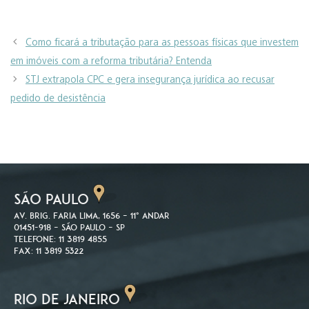
Como ficará a tributação para as pessoas físicas que investem
em imóveis com a reforma tributária? Entenda
STJ extrapola CPC e gera insegurança jurídica ao recusar
pedido de desistência
SÃO PAULO
Av. Brig. Faria Lima, 1656 – 11º andar
01451-918 – São Paulo – SP
Telefone: 11 3819 4855
Fax: 11 3819 5322
RIO DE JANEIRO