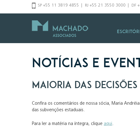
Pular
SP +55 11 3819 4855
|
RJ +55 21 3550 3000
|
DF 
para
o
conteúdo
Escritór
Notícias e Even
Maioria das decisões 
Confira os comentários de nossa sócia, Maria Andréia
das subvenções estaduais.
Para ler a matéria na íntegra, clique
aqui
.