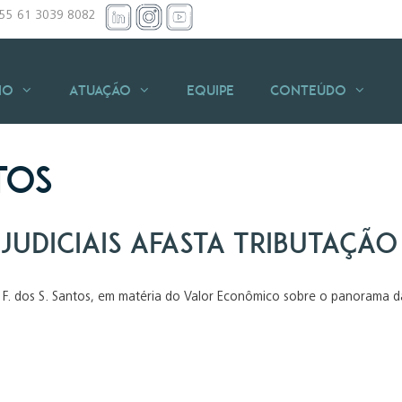
+55 61 3039 8082
io
Atuação
Equipe
Conteúdo
tos
judiciais afasta tributação 
 F. dos S. Santos, em matéria do Valor Econômico sobre o panorama das