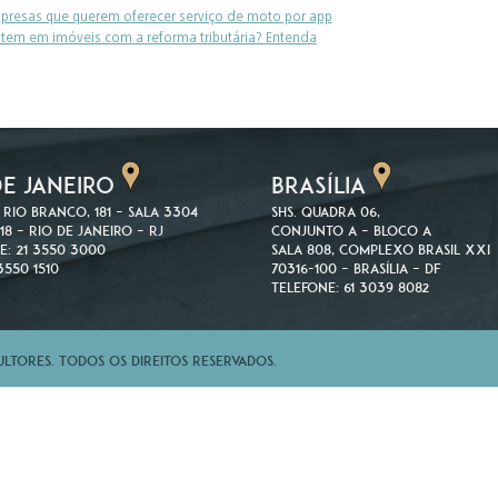
mpresas que querem oferecer serviço de moto por app
estem em imóveis com a reforma tributária? Entenda
DE JANEIRO
BRASÍLIA
 Rio Branco, 181 – Sala 3304
SHS. Quadra 06,
18 – Rio de Janeiro – RJ
Conjunto A – Bloco A
e: 21 3550 3000
Sala 808, Complexo Brasil XXI
3550 1510
70316-100 – Brasília – DF
Telefone: 61 3039 8082
tores. Todos os direitos reservados.