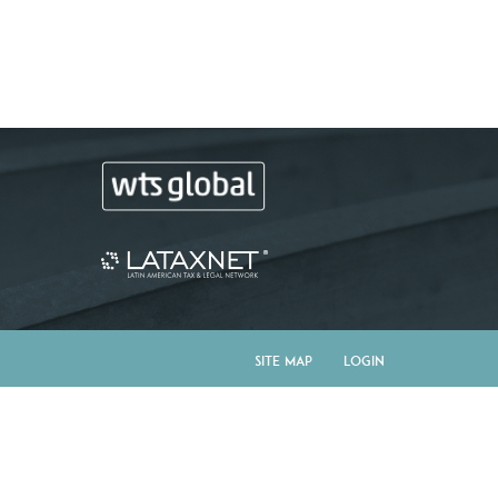
Site Map
Login