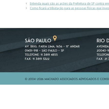
Entenda quais são as ações da Prefeitura de SP contra e
Como ficará a tributação para as pessoas físicas que inv
SÃO PAULO
RIO 
Av. Brig. Faria Lima, 1656 – 11º andar
Avenida
01451-918 – São Paulo – SP
20040-9
Telefone: 11 3819 4855
Telefon
Fax: 11 3819 5322
Fax: 21 
© 2004-2026 Machado Associados Advogados e Consul