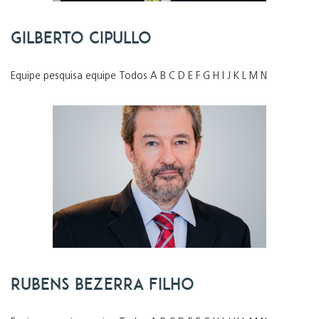
Gilberto Cipullo
Equipe pesquisa equipe Todos A B C D E F G H I J K L M N
Rubens Bezerra Filho