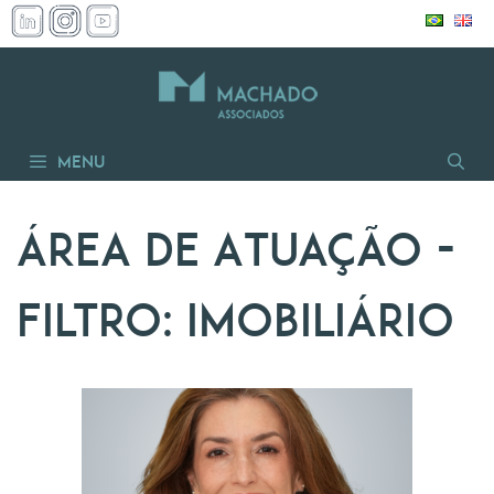
Pular
para
o
conteúdo
Menu
Área de Atuação -
Filtro:
Imobiliário