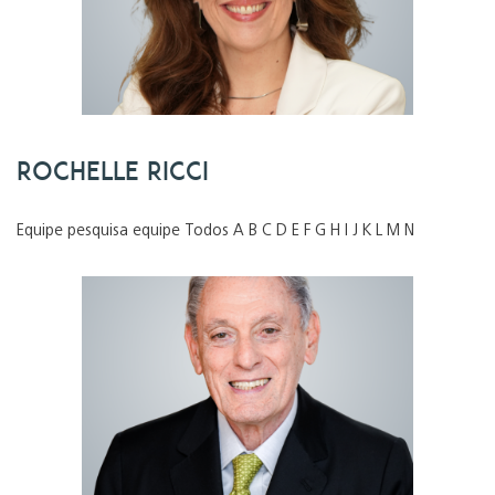
Rochelle Ricci
Equipe pesquisa equipe Todos A B C D E F G H I J K L M N