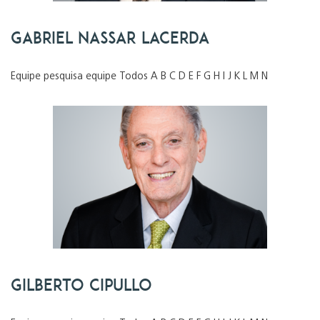
Gabriel Nassar Lacerda
Equipe pesquisa equipe Todos A B C D E F G H I J K L M N
Gilberto Cipullo