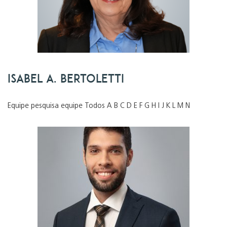
Isabel A. Bertoletti
Equipe pesquisa equipe Todos A B C D E F G H I J K L M N