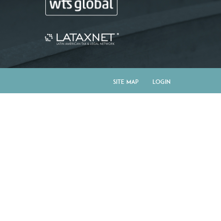
Site Map
Login