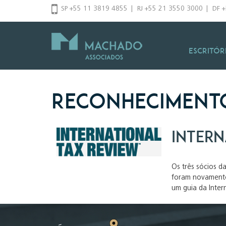
Pular
SP +55 11 3819 4855
|
RJ +55 21 3550 3000
|
DF 
para
o
conteúdo
Escritór
Reconheciment
Inter
Os três sócios d
foram novamente 
um guia da Inter