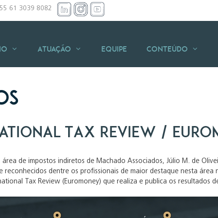
+55 61 3039 8082
io
Atuação
Equipe
Conteúdo
os
national Tax Review / Eur
a área de impostos indiretos de Machado Associados, Júlio M. de Olivei
reconhecidos dentre os profissionais de maior destaque nesta área no 
national Tax Review (Euromoney) que realiza e publica os resultados d