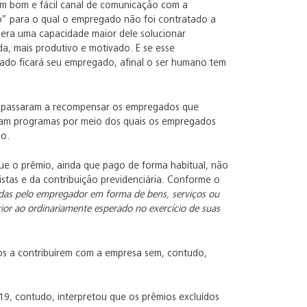
um bom e fácil canal de comunicação com a
o” para o qual o empregado não foi contratado a
era uma capacidade maior dele solucionar
a, mais produtivo e motivado. E se esse
ivado ficará seu empregado, afinal o ser humano tem
, passaram a recompensar os empregados que
ram programas por meio dos quais os empregados
so.
ue o prêmio, ainda que pago de forma habitual, não
istas e da contribuição previdenciária. Conforme o
idas pelo empregador em forma de bens, serviços ou
r ao ordinariamente esperado no exercício de suas
dos a contribuírem com a empresa sem, contudo,
19, contudo, interpretou que os prêmios excluídos