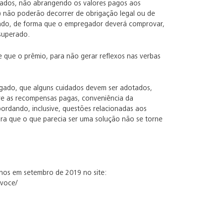
egados, não abrangendo os valores pagos aos
i) não poderão decorrer de obrigação legal ou de
erado, de forma que o empregador deverá comprovar,
superado.
 que o prêmio, para não gerar reflexos nas verbas
regado, que alguns cuidados devem ser adotados,
bre as recompensas pagas, conveniência da
rdando, inclusive, questões relacionadas aos
 para que o que parecia ser uma solução não se torne
manos em setembro de 2019 no site:
-voce/