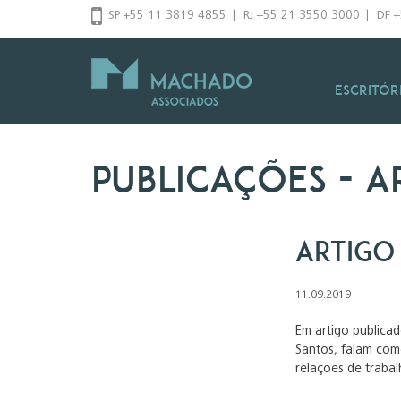
Pular
SP +55 11 3819 4855
|
RJ +55 21 3550 3000
|
DF 
para
o
conteúdo
Escritór
Publicações
- a
ARTIGO 
11.09.2019
Em artigo publicad
Santos, falam com
relações de trabal