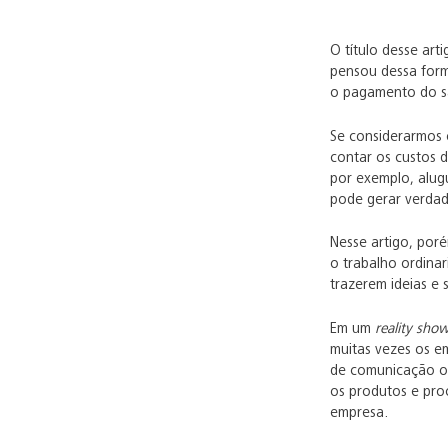
O título desse ar
pensou dessa form
o pagamento do sa
Se considerarmos 
contar os custos 
por exemplo, alugu
pode gerar verdad
Nesse artigo, por
o trabalho ordina
trazerem ideias e
Em um
reality sho
muitas vezes os e
de comunicação ou
os produtos e pro
empresa.