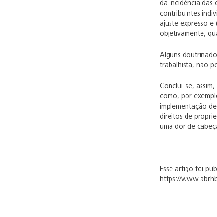
da incidência das
contribuintes ind
ajuste expresso e
objetivamente, q
Alguns doutrinado
trabalhista, não p
Conclui-se, assim
como, por exemplo
implementação de 
direitos de propri
uma dor de cabeça
Esse artigo foi pu
https://www.abrhb