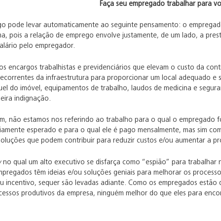
Faça seu empregado trabalhar para v
tigo pode levar automaticamente ao seguinte pensamento: o emprega
a, pois a relação de emprego envolve justamente, de um lado, a pres
lário pelo empregador.
os encargos trabalhistas e previdenciários que elevam o custo da c
decorrentes da infraestrutura para proporcionar um local adequado e
el do imóvel, equipamentos de trabalho, laudos de medicina e seguran
eira indignação.
ém, não estamos nos referindo ao trabalho para o qual o empregado fo
riamente esperado e para o qual ele é pago mensalmente, mas sim co
 soluções que podem contribuir para reduzir custos e/ou aumentar a p
w
no qual um alto executivo se disfarça como “espião” para trabalhar 
mpregados têm ideias e/ou soluções geniais para melhorar os processo
 incentivo, sequer são levadas adiante. Como os empregados estão d
cessos produtivos da empresa, ninguém melhor do que eles para enco