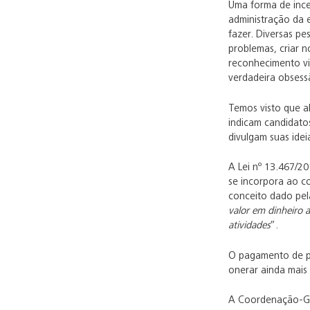
Uma forma de ince
administração da 
fazer. Diversas p
problemas, criar 
reconhecimento vie
verdadeira obses
Temos visto que a
indicam candidato
divulgam suas ide
A Lei nº 13.467/2
se incorpora ao co
conceito dado pel
valor em dinheiro
atividades
”.
O pagamento de pr
onerar ainda mais
A Coordenação-Ger