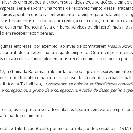
ntivar os empregados a exporem suas ideias e/ou soluções, além de 
empresa, seria elaborar uma forma de reconhecimento desse “trabalh
esquisas apontam que o reconhecimento do empregado pela empresa g
novas ferramentas e métodos para redução de custos, tornando-o, aind
r de forma financeira (seja em bens, serviços ou dinheiro), mais mot
são em receber recompensas.
lgumas empresas, por exemplo, ao invés de contratarem
Head Hunter
s contratados à determinada vaga de emprego. Outras empresas cria
ias e, caso elas sejam implementadas, recebem uma recompensa por is
017, a chamada Reforma Trabalhista, passou a prever expressamente q
ntrato de trabalho e não integra a base de cálculo das verbas trabalh
a Reforma Trabalhista, “
Consideram-se prêmios as liberalidades conced
 a empregado ou a grupo de empregados, em razão de desempenho superio
êmio, assim, parecia ser a fórmula ideal para incentivar os emprega
 a folha de pagamento.
al de Tributação (Cosit), por meio da Solução de Consulta nº 151/20