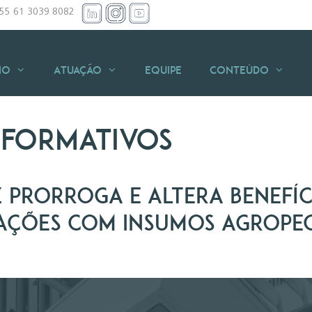
+55 61 3039 8082
io
Atuação
Equipe
Conteúdo
nformativos
 prorroga e altera benefíci
ações com insumos agrope