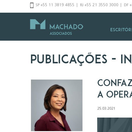
Pular
SP +55 11 3819 4855
|
RJ +55 21 3550 3000
|
DF 
para
o
conteúdo
Escritór
Publicações
- i
Confaz
a oper
25.03.2021