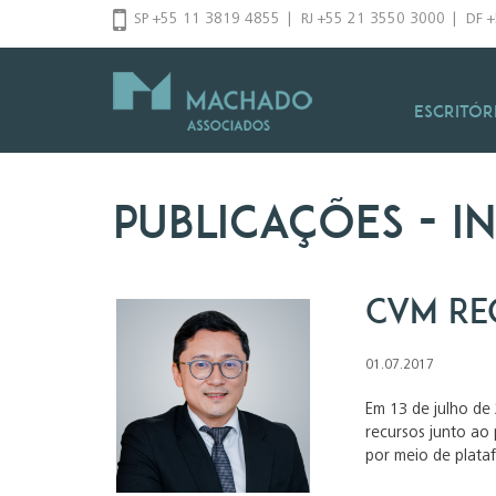
Pular
SP +55 11 3819 4855
|
RJ +55 21 3550 3000
|
DF 
para
o
conteúdo
Escritór
Publicações
- i
CVM Re
01.07.2017
Em 13 de julho de
recursos junto ao 
por meio de plata