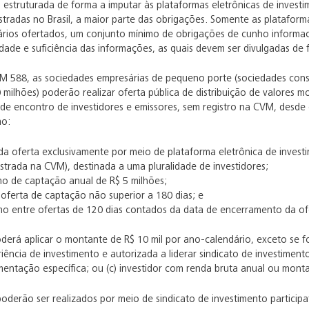
 estruturada de forma a imputar às plataformas eletrônicas de investi
istradas no Brasil, a maior parte das obrigações. Somente as platafo
iários ofertados, um conjunto mínimo de obrigações de cunho informac
idade e suficiência das informações, as quais devem ser divulgadas de 
M 588, as sociedades empresárias de pequeno porte (sociedades constit
 milhões) poderão realizar oferta pública de distribuição de valores mo
 de encontro de investidores e emissores, sem registro na CVM, desde q
mo:
da oferta exclusivamente por meio de plataforma eletrônica de investim
gistrada na CVM), destinada a uma pluralidade de investidores;
mo de captação anual de R$ 5 milhões;
oferta de captação não superior a 180 dias; e
mo entre ofertas de 120 dias contados da data de encerramento da ofe
derá aplicar o montante de R$ 10 mil por ano-calendário, exceto se for 
ncia de investimento e autorizada a liderar sindicato de investimento p
entação específica; ou (c) investidor com renda bruta anual ou montan
oderão ser realizados por meio de sindicato de investimento participa