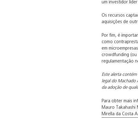
um investidor líde
Os recursos capta
aquisições de outr
Por fim, é importa
como contrapresta
em microempresas 
crowdfunding (ou 
regulamentação no
Este alerta contém
legal do Machado A
da adoção de qualq
Para obter mais i
Mauro Takahashi 
Mirella da Costa 