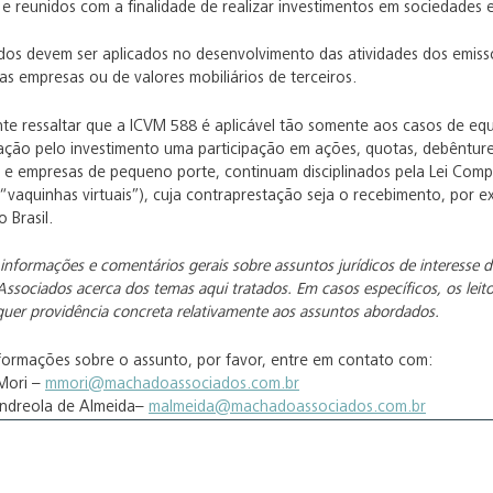
r e reunidos com a finalidade de realizar investimentos em sociedades
dos devem ser aplicados no desenvolvimento das atividades dos emis
as empresas ou de valores mobiliários de terceiros.
nte ressaltar que a ICVM 588 é aplicável tão somente aos casos de equ
ção pelo investimento uma participação em ações, quotas, debêntures 
e empresas de pequeno porte, continuam disciplinados pela Lei Comp
“vaquinhas virtuais”), cuja contraprestação seja o recebimento, por e
 Brasil.
 informações e comentários gerais sobre assuntos jurídicos de interesse d
ssociados acerca dos temas aqui tratados. Em casos específicos, os leito
uer providência concreta relativamente aos assuntos abordados.
nformações sobre o assunto, por favor, entre em contato com:
Mori –
mmori@machadoassociados.com.br
Andreola de Almeida–
malmeida@machadoassociados.com.br