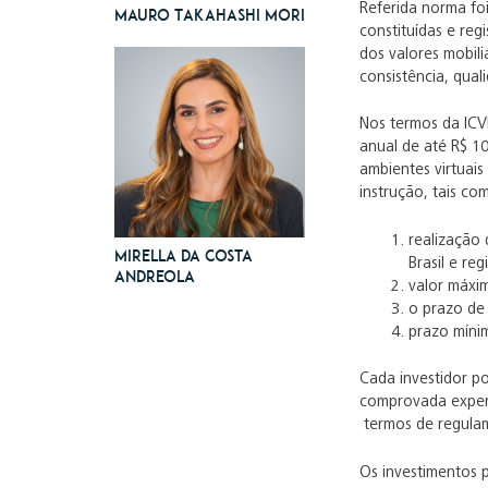
Referida norma foi
Mauro Takahashi Mori
constituídas e reg
dos valores mobil
consistência, qual
Nos termos da ICV
anual de até R$ 10
ambientes virtuais
instrução, tais co
realização 
Mirella da Costa
Brasil e re
Andreola
valor máxi
o prazo de 
prazo míni
Cada investidor po
comprovada experiê
termos de regulam
Os investimentos p