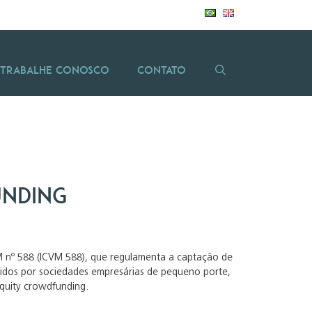
Trabalhe Conosco
Contato
unding
VM nº 588 (ICVM 588), que regulamenta a captação de
itidos por sociedades empresárias de pequeno porte,
equity crowdfunding.