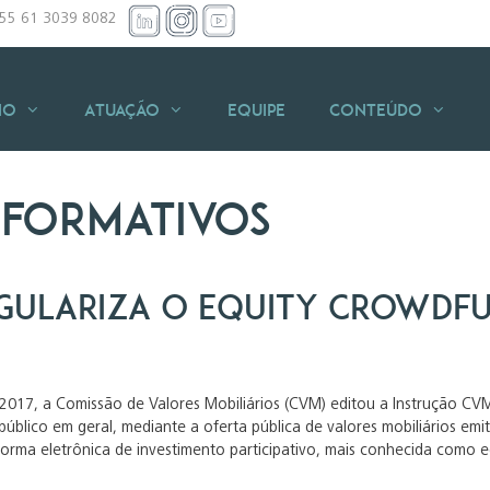
+55 61 3039 8082
io
Atuação
Equipe
Conteúdo
nformativos
gulariza o Equity Crowdf
 2017, a Comissão de Valores Mobiliários (CVM) editou a Instrução C
público em geral, mediante a oferta pública de valores mobiliários em
forma eletrônica de investimento participativo, mais conhecida como 