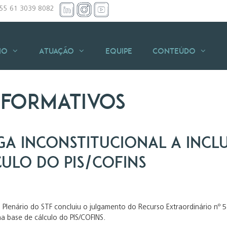
+55 61 3039 8082
io
Atuação
Equipe
Conteúdo
nformativos
lga inconstitucional a incl
culo do PIS/COFINS
Plenário do STF concluiu o julgamento do Recurso Extraordinário nº 5
a base de cálculo do PIS/COFINS.