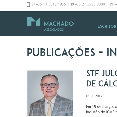
Pular
SP +55 11 3819 4855
|
RJ +55 21 3550 3000
|
DF 
para
o
conteúdo
Escritór
Publicações
- i
STF ju
de cál
01.03.2017
Em 15 de março, o 
inclusão do ICMS n