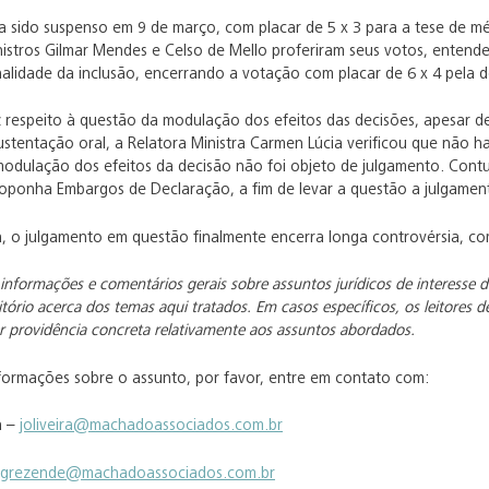
a sido suspenso em 9 de março, com placar de 5 x 3 para a tese de mé
nistros Gilmar Mendes e Celso de Mello proferiram seus votos, entende
nalidade da inclusão, encerrando a votação com placar de 6 x 4 pela d
z respeito à questão da modulação dos efeitos das decisões, apesar de
ustentação oral, a Relatora Ministra Carmen Lúcia verificou que não 
 modulação dos efeitos da decisão não foi objeto de julgamento. Con
oponha Embargos de Declaração, a fim de levar a questão a julgamen
, o julgamento em questão finalmente encerra longa controvérsia, com
 informações e comentários gerais sobre assuntos jurídicos de interesse d
itório acerca dos temas aqui tratados. Em casos específicos, os leitores 
 providência concreta relativamente aos assuntos abordados.
nformações sobre o assunto, por favor, entre em contato com:
a –
joliveira@machadoassociados.com.br
grezende@machadoassociados.com.br