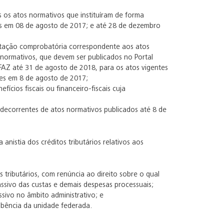
os os atos normativos que instituíram de forma
ntes em 08 de agosto de 2017; e até 28 de dezembro
entação comprobatória correspondente aos atos
 normativos, que devem ser publicados no Portal
NFAZ até 31 de agosto de 2018, para os atos vigentes
tes em 8 de agosto de 2017;
efícios fiscais ou financeiro-fiscais cuja
os decorrentes de atos normativos publicados até 8 de
anistia dos créditos tributários relativos aos
tributários, com renúncia ao direito sobre o qual
passivo das custas e demais despesas processuais;
sivo no âmbito administrativo; e
mbência da unidade federada.