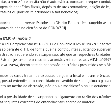
otar, a remissão e anistia não é automática, porquanto requer condut
tagem de benefícios fiscais, depósito de atos normativos, edição de lei,
ativos ou judiciais relacionados a tais benefícios).
oportuno, que diversos Estados e o Distrito Federal têm cumprido as 
antes da página eletrônica do CONFAZ[iii].
o ICMS nº 190/2017
 a Lei Complementar nº 160/2017 e Convênio ICMS nº 190/2017 foram 
são perante o TIT, de forma que há contribuintes suscitando superven
istrativo, requerendo sua suspensão, até que as respectivas Unidades
a. Este foi justamente o caso dos acórdãos referentes aos AIIMs 4095
 e 4019894, decorrente da concessão de créditos presumidos pelo Ma
bos os casos tratam da discussão de guerra fiscal em transferências 
, possui entendimento consolidado no sentido de ser legítima a glosa
anto ao mérito da discussão, não houve modificação na jurisprudência
foi a possibilidade de se suspender o julgamento em razão dos trâmit
as seguintes correntes de entendimentos acerca da matéria: