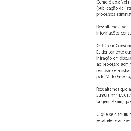
Como é possível n
(publicação de lis
processos administr
Ressaltamos, por 
informações const
O TIT e o Convêni
Evidentemente que
infração em discus
ao processo admin
remissão e anisti
pelo Mato Grosso,
Ressaltamos que am
Súmula nº 11/2017
origem. Assim, qu
O que se discutiu 
estabeleceram-se 