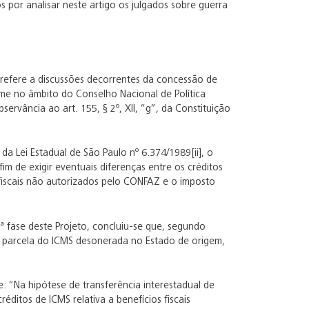
por analisar neste artigo os julgados sobre guerra
 refere a discussões decorrentes da concessão de
nime no âmbito do Conselho Nacional de Política
ervância ao art. 155, § 2º, XII, “g”, da Constituição
 da Lei Estadual de São Paulo nº 6.374/1989[ii], o
im de exigir eventuais diferenças entre os créditos
 fiscais não autorizados pelo CONFAZ e o imposto
ª fase deste Projeto, concluiu-se que, segundo
da parcela do ICMS desonerada no Estado de origem,
: “Na hipótese de transferência interestadual de
éditos de ICMS relativa a benefícios fiscais