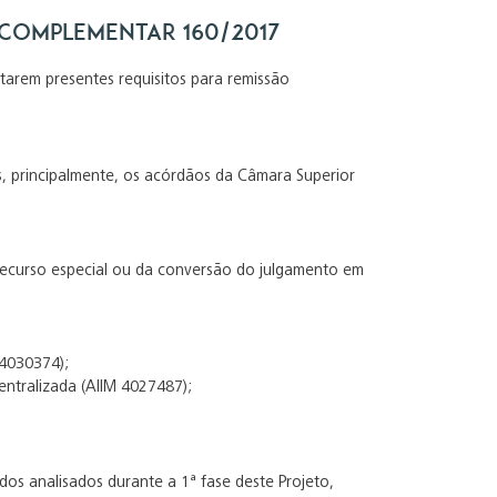
i Complementar 160/2017
arem presentes requisitos para remissão
s, principalmente, os acórdãos da Câmara Superior
ecurso especial ou da conversão do julgamento em
 4030374);
entralizada (AIIM 4027487);
dos analisados durante a 1ª fase deste Projeto,