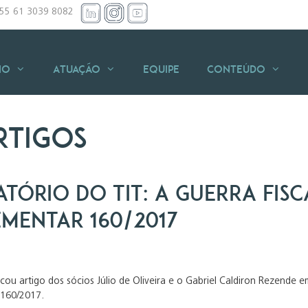
+55 61 3039 8082
io
Atuação
Equipe
Conteúdo
rtigos
tório do TIT: A guerra fisca
mentar 160/2017
icou artigo dos sócios Júlio de Oliveira e o Gabriel Caldiron Rezende e
 160/2017.