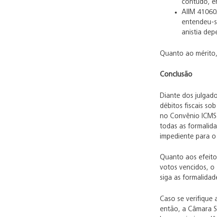
contudo, en
AIIM 41060
entendeu-s
anistia dep
Quanto ao mérito,
Conclusão
Diante dos julgad
débitos fiscais so
no Convênio ICMS 
todas as formalida
impediente para o 
Quanto aos efeito
votos vencidos, o
siga as formalidad
Caso se verifique
então, a Câmara S