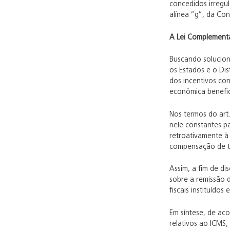
concedidos irregul
alínea “g”, da Con
A Lei Complementa
Buscando soluciona
os Estados e o Dis
dos incentivos con
econômica benefic
Nos termos do art.
nele constantes pa
retroativamente à 
compensação de tr
Assim, a fim de d
sobre a remissão d
fiscais instituído
Em síntese, de aco
relativos ao ICMS