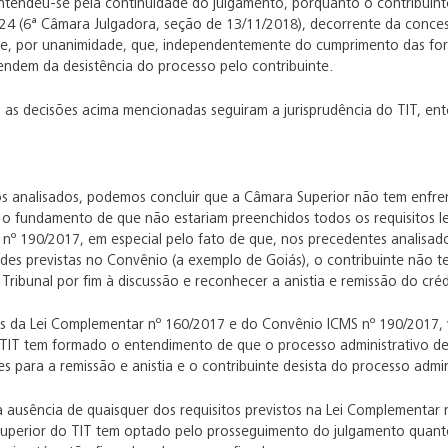
tendeu-se pela continuidade do julgamento, porquanto o contribuinte 
24 (6ª Câmara Julgadora, seção de 13/11/2018), decorrente da conces
e, por unanimidade, que, independentemente do cumprimento das form
endem da desistência do processo pelo contribuinte.
 as decisões acima mencionadas seguiram a jurisprudência do TIT, ente
os analisados, podemos concluir que a Câmara Superior não tem enfren
b o fundamento de que não estariam preenchidos todos os requisitos l
nº 190/2017, em especial pelo fato de que, nos precedentes analisa
des previstas no Convênio (a exemplo de Goiás), o contribuinte não te
Tribunal por fim à discussão e reconhecer a anistia e remissão do crédi
s da Lei Complementar nº 160/2017 e do Convênio ICMS nº 190/2017, 
 TIT tem formado o entendimento de que o processo administrativo de
es para a remissão e anistia e o contribuinte desista do processo admin
 a ausência de quaisquer dos requisitos previstos na Lei Complementa
uperior do TIT tem optado pelo prosseguimento do julgamento quant