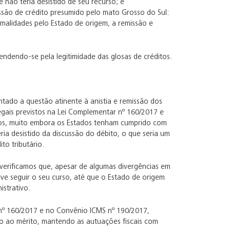
não teria desistido de seu recurso; e
são de crédito presumido pelo mato Grosso do Sul:
alidades pelo Estado de origem, a remissão e
ndendo-se pela legitimidade das glosas de créditos.
tado a questão atinente à anistia e remissão dos
egais previstos na Lei Complementar nº 160/2017 e
dos, muito embora os Estados tenham cumprido com
ria desistido da discussão do débito, o que seria um
to tributário.
verificamos que, apesar de algumas divergências em
ve seguir o seu curso, até que o Estado de origem
istrativo.
r nº 160/2017 e no Convênio ICMS nº 190/2017,
o ao mérito, mantendo as autuações fiscais com