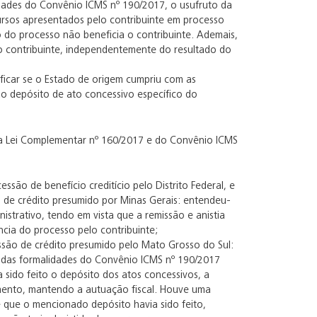
dades do Convênio ICMS nº 190/2017, o usufruto da
cursos apresentados pelo contribuinte em processo
o do processo não beneficia o contribuinte. Ademais,
o contribuinte, independentemente do resultado do
rificar se o Estado de origem cumpriu com as
o depósito de ato concessivo específico do
da Lei Complementar nº 160/2017 e do Convênio ICMS
ão de benefício creditício pelo Distrito Federal, e
 de crédito presumido por Minas Gerais: entendeu-
strativo, tendo em vista que a remissão e anistia
ia do processo pelo contribuinte;
são de crédito presumido pelo Mato Grosso do Sul:
o das formalidades do Convênio ICMS nº 190/2017
a sido feito o depósito dos atos concessivos, a
amento, mantendo a autuação fiscal. Houve uma
 que o mencionado depósito havia sido feito,