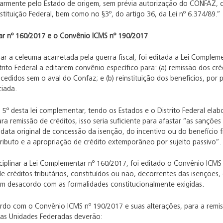
armente pelo Estado de origem, sem prévia autorização do CONFAZ, con
stituição Federal, bem como no §3º, do artigo 36, da Lei nº 6.374/89.”
r nº 160/2017 e o Convênio ICMS nº 190/2017
r a celeuma acarretada pela guerra fiscal, foi editada a Lei Complem
trito Federal a editarem convênio específico para: (a) remissão dos cré
cedidos sem o aval do Confaz; e (b) reinstituição dos benefícios, por
iada.
 5º desta lei complementar, tendo os Estados e o Distrito Federal ela
ra remissão de créditos, isso seria suficiente para afastar “as sançõe
data original de concessão da isenção, do incentivo ou do benefício fis
ibuto e a apropriação de crédito extemporâneo por sujeito passivo”.
isciplinar a Lei Complementar nº 160/2017, foi editado o Convênio ICM
e créditos tributários, constituídos ou não, decorrentes das isenções, 
s em desacordo com as formalidades constitucionalmente exigidas.
rdo com o Convênio ICMS nº 190/2017 e suas alterações, para a remissão
, as Unidades Federadas deverão: