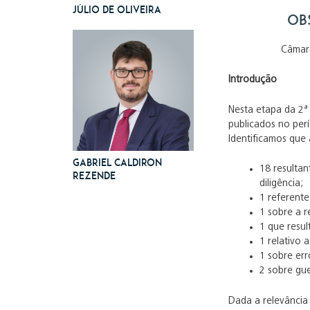
Júlio de Oliveira
Obs
Câmara
Introdução
Nesta etapa da 2ª
publicados no per
Identificamos que
Gabriel Caldiron
18 resulta
Rezende
diligência;
1 referent
1 sobre a 
1 que resul
1 relativo 
1 sobre err
2 sobre gue
Dada a relevância 