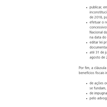
publicar, e
inconstituc
de 2018, p
efetuar o 
concessivos
Nacional da
na data do 
editar lei p
documentaç
até 31 de j
agosto de 
Por fim, a cláusul
benefícios fiscais 
de ações ou
se fundam, 
de impugnaç
pelo advog