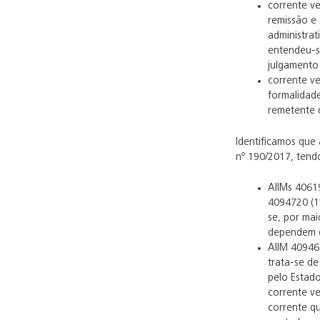
corrente v
remissão e 
administrat
entendeu-s
julgamento 
corrente ve
formalidad
remetente 
Identificamos que
nº 190/2017, tend
AIIMs 40619
4094720 (1
se, por mai
dependem d
AIIM 40946
trata-se d
pelo Estado
corrente v
corrente q