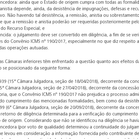
encedora: ainda que o Estado de origem cumpra com todas as formali
anistia depende, ainda, da desistência de impugnações, defesas e re
ivo. Não havendo tal desistência, a remissão, anistia ou sobrestament
e que a remissão e anistia poderão ser requeridas posteriormente pel
do Recurso Especial; e
ncida: o julgamento deve ser convertido em diligência, a fim de se ve
es do Convênio ICMS nº 190/2017, especialmente no que diz respeito a
das operações autuadas.
 as Câmaras inferiores têm enfrentado a questão quanto aos efeitos 
o se posicionado da seguinte forma:
39 (15ª Câmara Julgadora, seção de 18/04/2018), decorrente da concess
5ª Câmara Julgadora, seção de 27/04/2018), decorrente da concessão
oria, que o Convênio ICMS nº 190/2017 não prejudica o processo admini
o cumprimento das mencionadas formalidades, bem como da desistênc
99 (6ª Câmara Julgadora, seção de 20/09/2018), decorrente da conces
e retorno de diligência determinada para a verificação do cumpriment
 de origem. Considerando que não se identificou na diligência se havi
encedora (por voto de qualidade) determinou a continuidade do julg
ue levou em consideração a informação fornecida pelo contribuinte de