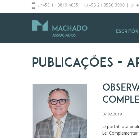
Pular
SP +55 11 3819 4855
|
RJ +55 21 3550 3000
|
DF 
para
o
conteúdo
Escritór
Publicações
- a
Observa
Comple
07.02.2019
O portal Jota publ
Lei Complementar