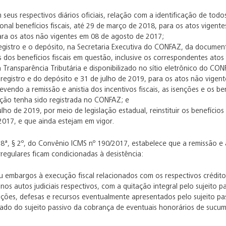
m seus respectivos diários oficiais, relação com a identificação de tod
ional benefícios fiscais, até 29 de março de 2018, para os atos vige
ara os atos não vigentes em 08 de agosto de 2017;
registro e o depósito, na Secretaria Executiva do CONFAZ, da docum
 dos benefícios fiscais em questão, inclusive os correspondentes atos
 Transparência Tributária e disponibilizado no sítio eletrônico do CO
registro e do depósito e 31 de julho de 2019, para os atos não vigen
revendo a remissão e anistia dos incentivos fiscais, as isenções e os ben
ão tenha sido registrada no CONFAZ; e
ulho de 2019, por meio de legislação estadual, reinstituir os benefíci
2017, e que ainda estejam em vigor.
a 8ª, § 2º, do Convênio ICMS nº 190/2017, estabelece que a remissão e a 
irregulares ficam condicionadas à desistência:
 embargos à execução fiscal relacionados com os respectivos créditos 
nos autos judiciais respectivos, com a quitação integral pelo sujeito 
ões, defesas e recursos eventualmente apresentados pelo sujeito pas
ado do sujeito passivo da cobrança de eventuais honorários de sucu