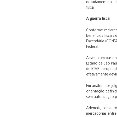
notadamente a Lei
fiscal.
A guerra fiscal
Conforme esclarec
benefícios fiscais
Fazendária (CONFAZ
Federal.
Assim, com base no
Estado de São Paul
de ICMS apropriado
efetivamente devi
Em análise dos jul
orientação defini
sem autorização p
Ademais, constato
mercadorias entre 