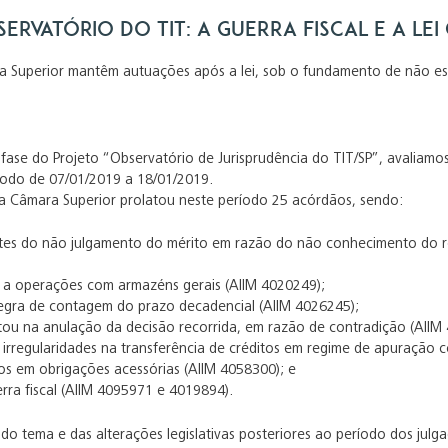
ervatório do TIT: A guerra fiscal e a Le
 Superior mantêm autuações após a lei, sob o fundamento de não est
 fase do Projeto “Observatório de Jurisprudência do TIT/SP”, avaliamo
íodo de 07/01/2019 a 18/01/2019.
 a Câmara Superior prolatou neste período 25 acórdãos, sendo:
ntes do não julgamento do mérito em razão do não conhecimento do r
e a operações com armazéns gerais (AIIM 4020249);
regra de contagem do prazo decadencial (AIIM 4026245);
tou na anulação da decisão recorrida, em razão de contradição (AIIM
a irregularidades na transferência de créditos em regime de apuração c
os em obrigações acessórias (AIIM 4058300); e
rra fiscal (AIIM 4095971 e 4019894).
do tema e das alterações legislativas posteriores ao período dos julga