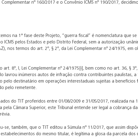
 Complementar nº 160/2017 e o Convênio ICMS nº 190/2017, decidimos 
emos na 1ª fase deste Projeto, “guerra fiscal” é nomenclatura que se
 do ICMS pelos Estados e pelo Distrito Federal, sem a autorização unâ
), nos termos do art. 2º, § 2º, da Lei Complementar nº 24/1975, em obs
 art. 8º, I, Lei Complementar nº 24/1975[i], bem como no art. 36, § 3º,
o lavrou inúmeros autos de infração contra contribuintes paulistas, a f
 pelo destinatário em operações interestaduais sujeitas a benefícios
do pelo remetente.
gados do TIT proferidos entre 01/08/2009 e 31/05/2017, realizada na 1
da pela Câmara Superior, este Tribunal entende ser legal a cobrança 
révia.
u-se, também, que o TIT editou a Súmula nº 11/2017, que assim dispõe
estabelecimentos do mesmo titular, é legítima a glosa da parcela dos cr