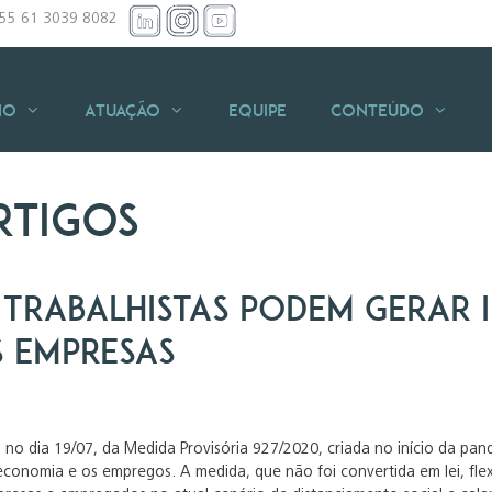
+55 61 3039 8082
io
Atuação
Equipe
Conteúdo
rtigos
 trabalhistas podem gerar 
s empresas
, no dia 19/07, da Medida Provisória 927/2020, criada no início da pa
conomia e os empregos. A medida, que não foi convertida em lei, flexib