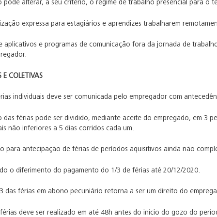
ode alterar, a seu critério, o regime de trabalho presencial para o te
ização expressa para estagiários e aprendizes trabalharem remotamen
 aplicativos e programas de comunicação fora da jornada de trabal
regador.
S E COLETIVAS
rias individuais deve ser comunicada pelo empregador com antecedênc
 das férias pode ser dividido, mediante aceite do empregado, em 3 per
is não inferiores a 5 dias corridos cada um.
o para antecipação de férias de períodos aquisitivos ainda não compl
ido o diferimento do pagamento do 1/3 de férias até 20/12/2020.
3 das férias em abono pecuniário retorna a ser um direito do empreg
érias deve ser realizado em até 48h antes do início do gozo do perío