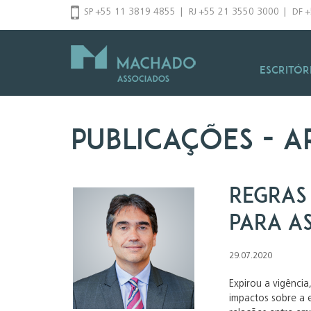
Pular
SP +55 11 3819 4855
|
RJ +55 21 3550 3000
|
DF 
para
o
conteúdo
Escritór
Publicações
- a
Regras
para a
29.07.2020
Expirou a vigência
impactos sobre a e