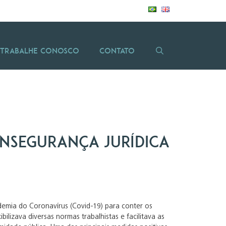
Trabalhe Conosco
Contato
insegurança jurídica
ndemia do Coronavírus (Covid-19) para conter os
ilizava diversas normas trabalhistas e facilitava as