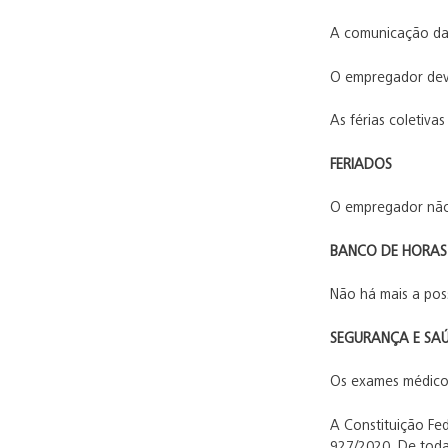
A comunicação das 
O empregador deve
As férias coletiva
FERIADOS
O empregador não 
BANCO DE HORAS
Não há mais a pos
SEGURANÇA E SA
Os exames médicos
A Constituição Fed
927/2020. De toda