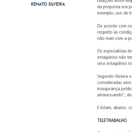
relações entre emp
Renato Silveira
da proposta era p
exemplo, uso de b
De acordo com os 
respeito às condi
não mais com a pos
Os especialistas 
estagiários não te
seus estagiários n
Segundo Silveira 
consideradas atos 
insegurança juríd
atravessando”, de
E listam, abaixo, 
TELETRABALHO