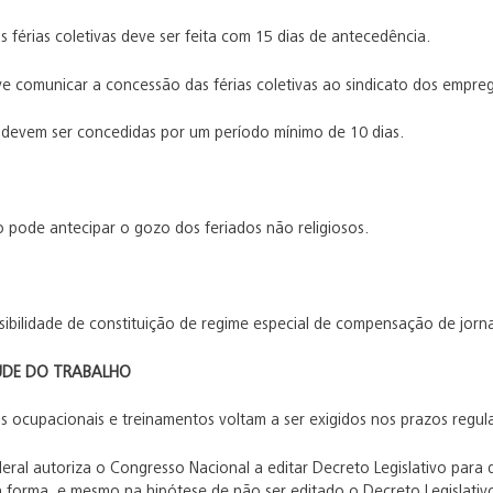
férias coletivas deve ser feita com 15 dias de antecedência.
 comunicar a concessão das férias coletivas ao sindicato dos empreg
s devem ser concedidas por um período mínimo de 10 dias.
pode antecipar o gozo dos feriados não religiosos.
sibilidade de constituição de regime especial de compensação de jor
ÚDE DO TRABALHO
 ocupacionais e treinamentos voltam a ser exigidos nos prazos regul
eral autoriza o Congresso Nacional a editar Decreto Legislativo para di
 forma, e mesmo na hipótese de não ser editado o Decreto Legislativ