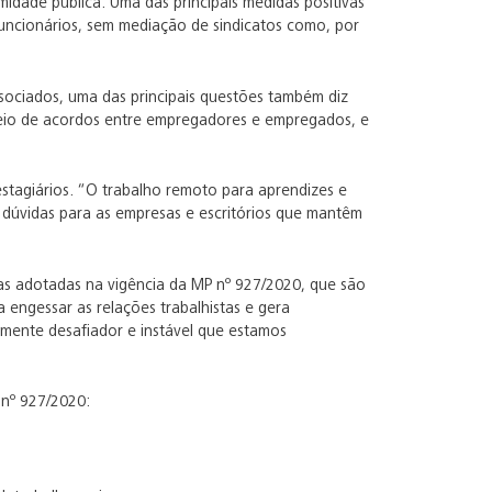
idade pública. Uma das principais medidas positivas
uncionários, sem mediação de sindicatos como, por
ociados, uma das principais questões também diz
 meio de acordos entre empregadores e empregados, e
estagiários. “O trabalho remoto para aprendizes e
as dúvidas para as empresas e escritórios que mantêm
das adotadas na vigência da MP nº 927/2020, que são
a engessar as relações trabalhistas e gera
lmente desafiador e instável que estamos
 nº 927/2020: