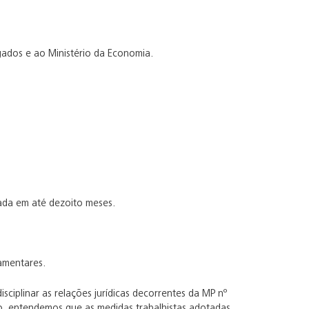
ados e ao Ministério da Economia.
nada em até dezoito meses.
amentares.
sciplinar as relações jurídicas decorrentes da MP nº
o, entendemos que as medidas trabalhistas adotadas