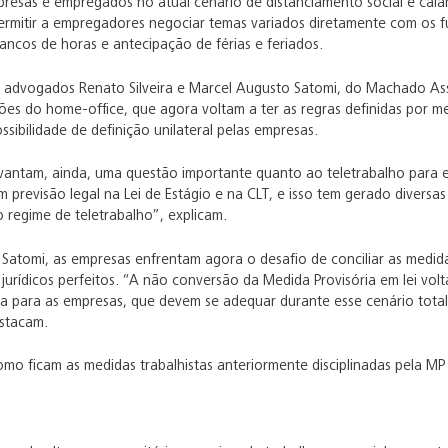
resas e empregados no atual cenário de distanciamento social e calam
ermitir a empregadores negociar temas variados diretamente com os f
ancos de horas e antecipação de férias e feriados.
advogados Renato Silveira e Marcel Augusto Satomi, do Machado Ass
ções do home-office, que agora voltam a ter as regras definidas por
sibilidade de definição unilateral pelas empresas.
levantam, ainda, uma questão importante quanto ao teletrabalho para 
m previsão legal na Lei de Estágio e na CLT, e isso tem gerado divers
o regime de teletrabalho”, explicam.
e Satomi, as empresas enfrentam agora o desafio de conciliar as medi
jurídicos perfeitos. “A não conversão da Medida Provisória em lei volt
ica para as empresas, que devem se adequar durante esse cenário tota
stacam.
como ficam as medidas trabalhistas anteriormente disciplinadas pela MP