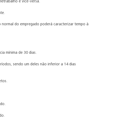
letrabalho e vice-versa.
te.
ho normal do empregado poderá caracterizar tempo à
ia mínima de 30 dias.
íodos, sendo um deles não inferior a 14 dias
etos.
ado.
do.