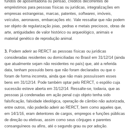
fundos de aposentadoria ou pensão, créditos decorrentes de
empréstimos para pessoas físicas ou jurídicas, integralizações em
empresas estrangeiras, marcas, patentes,
softwares
, imóveis,
veículos, aeronaves, embarcações etc. Vale ressaltar que não podem
ser objeto de regularização joias, pedras e metais preciosos, obras de
arte, antiguidades de valor histórico ou arqueológico, animais e
material genético de reprodução animal.
3.
Podem aderir ao RERCT as pessoas físicas ou jurídicas
consideradas residentes ou domiciliadas no Brasil em 31/12/14 (ainda
que atualmente sejam não residentes no país) que, até a referida
data, tenham possuído bens que não foram declarados ou que o
foram de forma incorreta, ainda que não mais possuíssem esses
bens em 31/12/14. Pode também optar pelo RERCT, o espólio cuja
sucessão esteve aberta em 31/12/14. Ressalte-se, todavia, que as
pessoas já condenadas em ação penal cujo objeto tenha sido
falsificação, falsidade ideológica, operação de câmbio não autorizada,
entre outros, não poderão aderir ao RERCT, bem como aqueles que,
em 14/1/16, eram detentores de cargos, empregos e funções públicas
de direção ou eletivas, assim como seus cônjuges e parentes
consanguíneos ou afins, até o segundo grau ou por adoção.