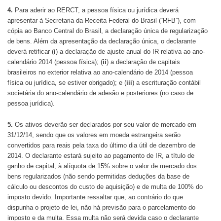
4.
Para aderir ao RERCT, a pessoa física ou jurídica deverá
apresentar à Secretaria da Receita Federal do Brasil (“RFB”), com
cópia ao Banco Central do Brasil, a declaração única de regularização
de bens. Além da apresentação da declaração única, o declarante
deverá retificar (
i
) a declaração de ajuste anual do IR relativa ao ano-
calendário 2014 (pessoa física); (
ii
) a declaração de capitais
brasileiros no exterior relativa ao ano-calendário de 2014 (pessoa
física ou jurídica, se estiver obrigado); e (
iii
) a escrituração contábil
societária do ano-calendário de adesão e posteriores (no caso de
pessoa jurídica).
5.
Os ativos deverão ser declarados por seu valor de mercado em
31/12/14, sendo que os valores em moeda estrangeira serão
convertidos para reais pela taxa do último dia útil de dezembro de
2014. O declarante estará sujeito ao pagamento de IR, a título de
ganho de capital, à alíquota de 15% sobre o valor de mercado dos
bens regularizados (não sendo permitidas deduções da base de
cálculo ou descontos do custo de aquisição) e de multa de 100% do
imposto devido. Importante ressaltar que, ao contrário do que
dispunha o projeto de lei, não há previsão para o parcelamento do
imposto e da multa. Essa multa não será devida caso o declarante