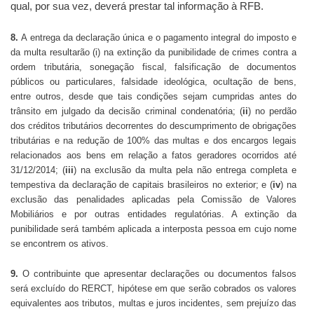
qual, por sua vez, deverá prestar tal informação à RFB.
8.
A entrega da declaração única e o pagamento integral do imposto e
da multa resultarão (i) na extinção da punibilidade de crimes contra a
ordem tributária, sonegação fiscal, falsificação de documentos
públicos ou particulares, falsidade ideológica, ocultação de bens,
entre outros, desde que tais condições sejam cumpridas antes do
trânsito em julgado da decisão criminal condenatória; (
ii
) no perdão
dos créditos tributários decorrentes do descumprimento de obrigações
tributárias e na redução de 100% das multas e dos encargos legais
relacionados aos bens em relação a fatos geradores ocorridos até
31/12/2014; (
iii
) na exclusão da multa pela não entrega completa e
tempestiva da declaração de capitais brasileiros no exterior; e (
iv
) na
exclusão das penalidades aplicadas pela Comissão de Valores
Mobiliários e por outras entidades regulatórias. A extinção da
punibilidade será também aplicada a interposta pessoa em cujo nome
se encontrem os ativos.
9.
O contribuinte que apresentar declarações ou documentos falsos
será excluído do RERCT, hipótese em que serão cobrados os valores
equivalentes aos tributos, multas e juros incidentes, sem prejuízo das