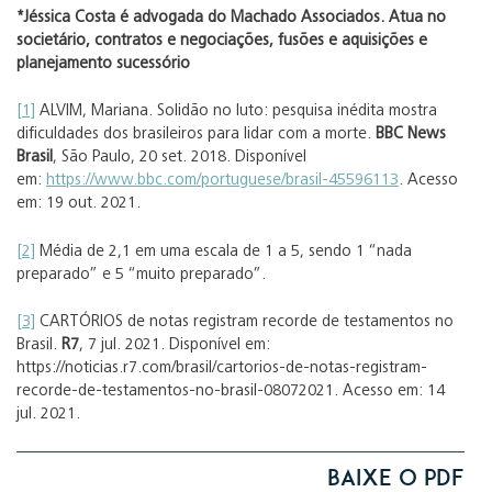
*
Jéssica Costa é advogada do Machado Associados. Atua no
societário, contratos e negociações, fusões e aquisições e
planejamento sucessório
[1]
ALVIM, Mariana. Solidão no luto: pesquisa inédita mostra
dificuldades dos brasileiros para lidar com a morte.
BBC News
Brasil
, São Paulo, 20 set. 2018. Disponível
em:
https://www.bbc.com/portuguese/brasil-45596113
. Acesso
em: 19 out. 2021.
[2]
Média de 2,1 em uma escala de 1 a 5, sendo 1 “nada
preparado” e 5 “muito preparado”.
[3]
CARTÓRIOS de notas registram recorde de testamentos no
Brasil.
R7
, 7 jul. 2021. Disponível em:
https://noticias.r7.com/brasil/cartorios-de-notas-registram-
recorde-de-testamentos-no-brasil-08072021. Acesso em: 14
jul. 2021.
Baixe o PDF