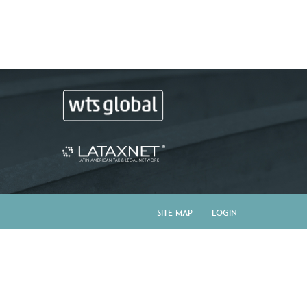
Site Map
Login