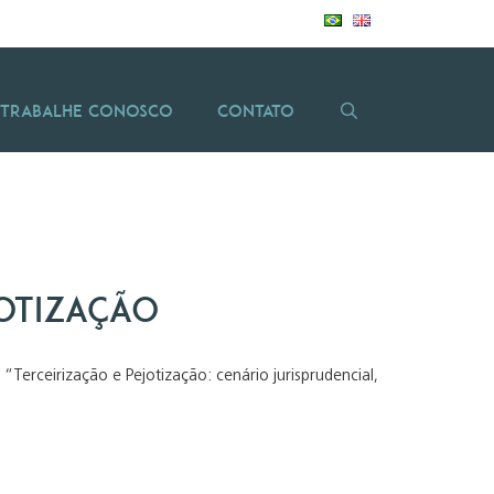
Trabalhe Conosco
Contato
jotização
erceirização e Pejotização: cenário jurisprudencial,