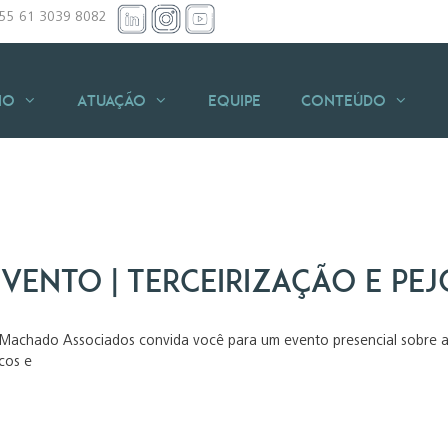
+55 61 3039 8082
io
Atuação
Equipe
Conteúdo
Evento | Terceirização e Pe
Machado Associados convida você para um evento presencial sobre a “T
scos e