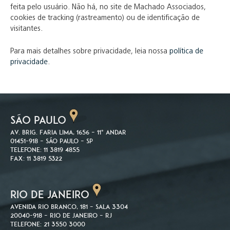
feita pelo usuário. Não há, no site de Machado Associados,
cookies de tracking (rastreamento) ou de identificação de
visitantes.
Para mais detalhes sobre privacidade, leia nossa
política de
privacidade
.
SÃO PAULO
Av. Brig. Faria Lima, 1656 – 11º andar
01451-918 – São Paulo – SP
Telefone: 11 3819 4855
Fax: 11 3819 5322
RIO DE JANEIRO
Avenida Rio Branco, 181 – Sala 3304
20040-918 – Rio de Janeiro – RJ
Telefone: 21 3550 3000