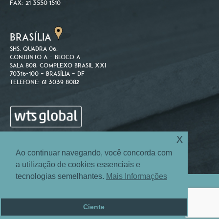
Fax: 21 3550 1510
BRASÍLIA
SHS. Quadra 06,
Conjunto A – Bloco A
Sala 808, Complexo Brasil XXI
70316-100 – Brasília – DF
Telefone: 61 3039 8082
x
Ao continuar navegando, você concorda com
a utilização de cookies essenciais e
tecnologias semelhantes.
Mais Informações
Site Map
Login
© 2004-2026 Machado Associados Advogados e Consultores.
Ciente
Todos os direitos reservados.