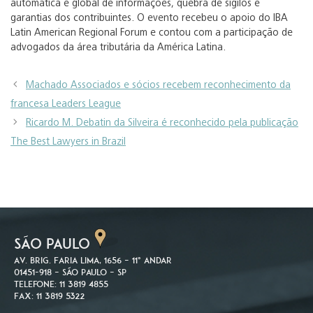
automática e global de informações, quebra de sigilos e
garantias dos contribuintes. O evento recebeu o apoio do IBA
Latin American Regional Forum e contou com a participação de
advogados da área tributária da América Latina.
Machado Associados e sócios recebem reconhecimento da
francesa Leaders League
Ricardo M. Debatin da Silveira é reconhecido pela publicação
The Best Lawyers in Brazil
SÃO PAULO
Av. Brig. Faria Lima, 1656 – 11º andar
01451-918 – São Paulo – SP
Telefone: 11 3819 4855
Fax: 11 3819 5322