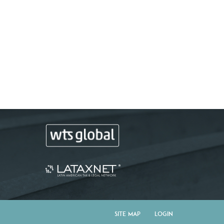
Site Map
Login