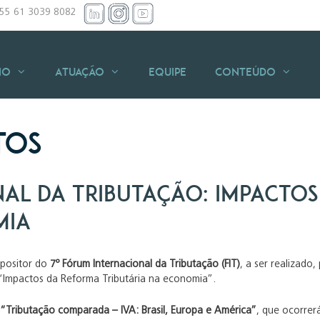
+55 61 3039 8082
io
Atuação
Equipe
Conteúdo
tos
nal da Tributação: Impacto
mia
xpositor do
7º Fórum Internacional da Tributação (FIT)
, a ser realizado,
“Impactos da Reforma Tributária na economia”.
e
“Tributação comparada – IVA: Brasil, Europa e América”
, que ocorrer