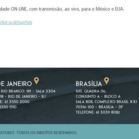
idade ON-LINE, com transmissão, ao vivo, para o México e EUA.
://bit.ly/45SqV5W
DE JANEIRO
BRASÍLIA
 Rio Branco, 181 – Sala 3304
SHS. Quadra 06,
18 – Rio de Janeiro – RJ
Conjunto A – Bloco A
e: 21 3550 3000
Sala 808, Complexo Brasil XXI
3550 1510
70316-100 – Brasília – DF
Telefone: 61 3039 8082
tores. Todos os direitos reservados.