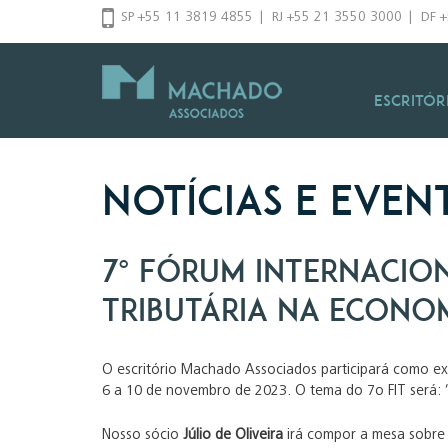
Pular
SP +55 11 3819 4855
|
RJ +55 21 3550 3000
|
DF 
para
o
conteúdo
Escritór
Notícias e Even
7º Fórum Internacio
Tributária na econo
O escritório Machado Associados participará como e
6 a 10 de novembro de 2023. O tema do 7o FIT será: 
Nosso sócio
Júlio de Oliveira
irá compor a mesa sobr