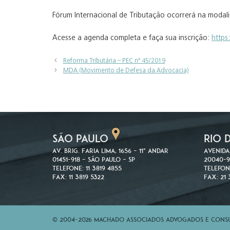
Fórum Internacional de Tributação ocorrerá na modal
Acesse a agenda completa e faça sua inscrição:
https
Reforma Tributária – PEC nº 45/2019
MDA (Movimento de Defesa da Advocacia)
SÃO PAULO
RIO 
Av. Brig. Faria Lima, 1656 – 11º andar
Avenida
01451-918 – São Paulo – SP
20040-9
Telefone: 11 3819 4855
Telefon
Fax: 11 3819 5322
Fax: 21 
© 2004-2026 Machado Associados Advogados e Consul