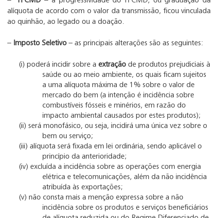
–
ITCMD
– a progressividade do ITCMD, ou graduação da
alíquota de acordo com o valor da transmissão, ficou vinculada
ao quinhão, ao legado ou a doação
.
–
Imposto Seletivo
– as principais alterações são as seguintes:
(i)
poderá incidir sobre a
extração
de produtos prejudiciais à
saúde ou ao meio ambiente, os quais ficam sujeitos
a uma alíquota máxima de 1% sobre o valor de
mercado do bem (a intenção é incidência sobre
combustíveis fósseis e minérios, em razão do
impacto ambiental causados por estes produtos);
(ii)
será monofásico, ou seja, incidirá uma única vez sobre o
bem ou serviço;
(iii)
alíquota será fixada em lei ordinária, sendo aplicável o
princípio da anterioridade;
(iv)
excluída a incidência sobre as operações com energia
elétrica e telecomunicações, além da não incidência
atribuída às exportações;
(v)
não consta mais a menção expressa sobre a não
incidência sobre os produtos e serviços beneficiários
de alíquota reduzida ou do Regime Diferenciado de