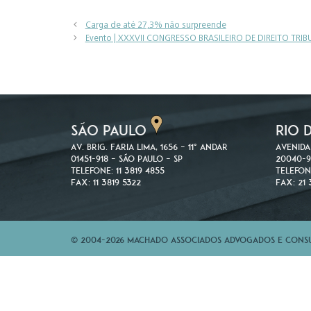
Carga de até 27,3% não surpreende
Evento | XXXVII CONGRESSO BRASILEIRO DE DIREITO TRI
SÃO PAULO
RIO 
Av. Brig. Faria Lima, 1656 – 11º andar
Avenida
01451-918 – São Paulo – SP
20040-9
Telefone: 11 3819 4855
Telefon
Fax: 11 3819 5322
Fax: 21 
© 2004-2026 Machado Associados Advogados e Consul