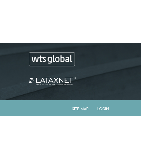
Site Map
Login