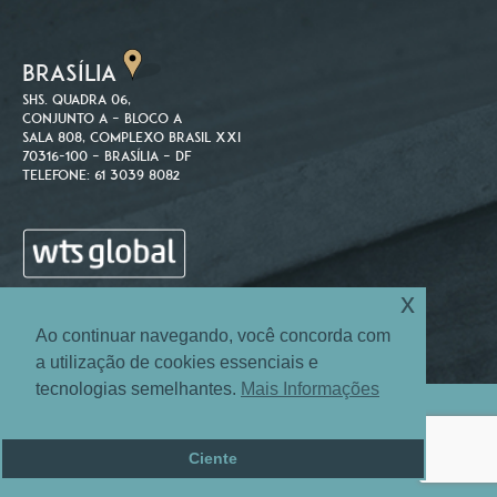
BRASÍLIA
SHS. Quadra 06,
Conjunto A – Bloco A
Sala 808, Complexo Brasil XXI
70316-100 – Brasília – DF
Telefone: 61 3039 8082
x
Ao continuar navegando, você concorda com
a utilização de cookies essenciais e
tecnologias semelhantes.
Mais Informações
Site Map
Login
© 2004-2026 Machado Associados Advogados e Consultores.
Ciente
Todos os direitos reservados.