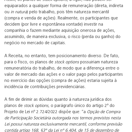
equiparados a qualquer forma de remuneração (direta, indireta
ou
in natura
) pelo trabalho, pois têm natureza mercantil
(compra e venda de ações). Realmente, os participantes que
decidem (por livre e espontânea vontade) investir na
companhia o fazem mediante aquisição onerosa de ações,
assumindo, de maneira exclusiva, o risco (perda ou ganho) do
negócio no mercado de capitais.
A Receita, no entanto, tem posicionamento diverso. De fato,
para o Fisco, os planos de
stock options
possuiriam natureza
remuneratória do trabalho, de modo que a diferença entre o
valor de mercado das ações e o valor pago pelos participantes
no exercício das opções (compra de ações) estaria sujeita à
incidência de contribuições previdenciárias.
A fim de dirimir as dúvidas quanto à natureza jurídica dos
planos de
stock options
, o parágrafo único do artigo 2º do
Projeto de Lei nº 2.724/2022 dispõe que: “a
Opção de Compra
de Participação Societária outorgada nos termos previstos nesta
Lei possui natureza exclusivamente mercantil, conforme previsão
contida artigo 168, §3º da Lei nº 6.404, de 15 de dezembro de