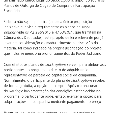
denominado Marco Legal do
Stock Options
, dispondo sobre os
Planos de Outorga de Opção de Compra de Participação
Societária.
Embora não seja a primeira (e nem a única) proposição
legislativa que visa a regulamentar os planos de
stock
options
(vide os PLs 286/2015 e 4.153/2021, que tramitam na
Câmara dos Deputados), este projeto de lei é relevante por já
levar em consideração o amadurecimento da discussão da
matéria, tal como indicado na própria justificação do projeto,
que inclusive menciona pronunciamentos do Poder Judiciário.
Com efeito, os planos de
stock options
servem para atribuir aos
participantes do programa o direito de adquirir título
representativo de parcela do capital social da companhia.
Normalmente, o participante do plano de
stock options
recebe,
de forma gratuita, a opção de compra. Após o transcurso
do
vesting
e implementação das condições estabelecidas no
programa, o participante pode, então, exercer a opção para
adquirir ações da companhia mediante pagamento do preço.
Assim, os planos de
stock options
, a rigor, não podem ser