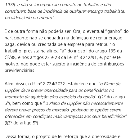
1976, e não se incorpora ao contrato de trabalho e não
constituem base de incidência de qualquer encargo trabalhista,
previdenciário ou tributo”.
E de outra forma não poderia ser. Ora, o eventual “ganho” do
participante não se enquadra na definição de remuneração
paga, devida ou creditada pela empresa para retribuir o
trabalho, prevista na alínea “a” do inciso I do artigo 195 da
CF/88, e nos artigos 22 e 28 da Lei n° 8.212/91, e, por este
motivo, não pode estar sujeito à incidência de contribuições
previdenciárias.
Além disso, o PL nº 2.724/2022 estabelece que
“o Plano de
Opções deve prever onerosidade para os beneficiários no
momento da aquisição e/ou exercício da opção
” (§2º do artigo
5º), bem como que “
o Plano de Opções não necessariamente
deverá prever preços de mercado, podendo as opções serem
oferecidas em condições mais vantajosas aos seus beneficiários
”
(§3º do artigo 5º).
Dessa forma, o projeto de lei reforça que a onerosidade é