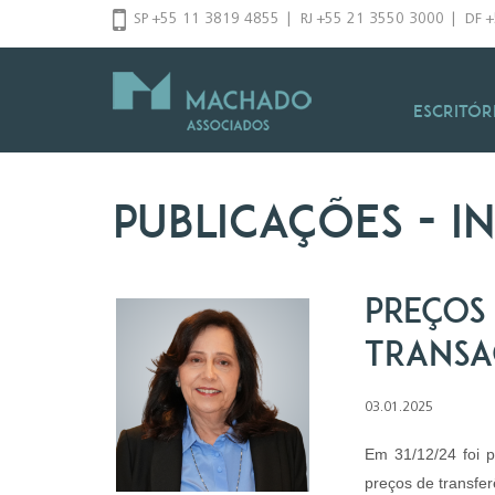
Pular
SP +55 11 3819 4855
|
RJ +55 21 3550 3000
|
DF 
para
o
conteúdo
Escritór
Publicações
- i
Preços
transa
03.01.2025
Em 31/12/24 foi p
preços de transfer