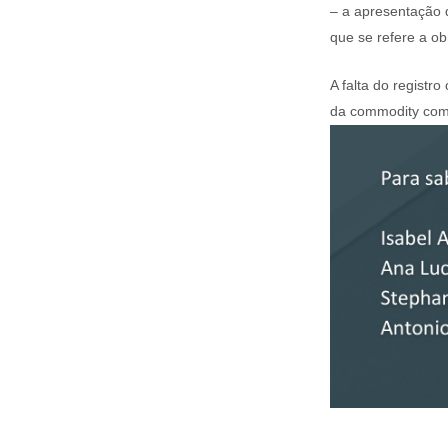
– a apresentação d
que se refere a o
A falta do registr
da commodity com 