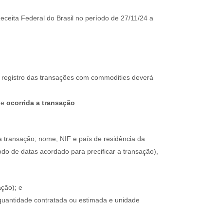
Receita Federal do Brasil no período de 27/11/24 a
o registro das transações com commodities deverá
ue
ocorrida a
transação
 transação; nome, NIF e país de residência da
do de datas acordado para precificar a transação),
ação); e
 quantidade contratada ou estimada e unidade