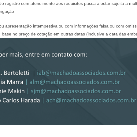
o registro sem atendimento aos requisitos passa a estar sujeita a mul
brigação
o ou apresentação intempestiva ou com informações falsa ou com omissõ
base no preço de cotação em outras datas (inclusive a data das emb