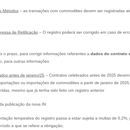
s Métodos
– as transações com commodities devem ser registradas a
pressa de Retificação
– O registro poderá ser corrigido em caso de er
pós o prazo, para corrigir informações referentes a
dados do contrato 
o, para outras informações
ados antes de janeiro/25
– Contratos celebrados antes de 2025 devem s
ortações ou importações de commodities a partir de janeiro de 2025. 
idas, mesmo que já tenha sido feito um registro anterior
 da publicação da nova IN:
entação tempestiva do registro passa a estar sujeita a multas de 0,2%,
eríodo a que se refere a obrigação;