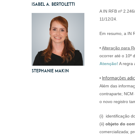
Isabel A. Bertoletti
A IN RFB nº 2.246/
11/12/24.
Em resumo, a IN R
•
Alteração para R
ocorrer até o 10º
Atenção!
A regra 
Stephanie Makin
•
Informações adic
Além das informaç
contraparte; NCM d
o novo registro ta
(i) identificação 
(ii)
objeto do con
comercializada; pre