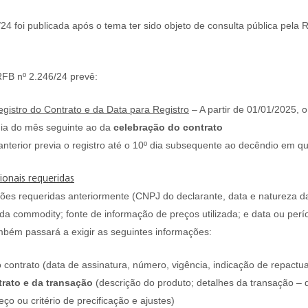
24 foi publicada após o tema ter sido objeto de consulta pública pela 
FB nº 2.246/24 prevê:
egistro do Contrato e da Data para Registro
– A partir de 01/01/2025, 
 dia do mês seguinte ao da
celebração do contrato
anterior previa o registro até o 10º dia subsequente ao decêndio em q
ionais requeridas
ões requeridas anteriormente (CNPJ do declarante, data e natureza da
a commodity; fonte de informação de preços utilizada; e data ou perío
mbém passará a exigir as seguintes informações:
do contrato (data de assinatura, número, vigência, indicação de repactu
trato e da transação
(descrição do produto; detalhes da transação –
ço ou critério de precificação e ajustes)