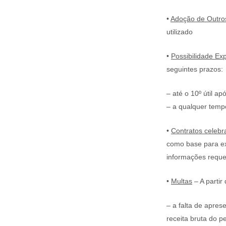
•
Adoção de Outro
utilizado
•
Possibilidade Ex
seguintes prazos:
– até o 10º útil a
– a qualquer temp
•
Contratos celebr
como base para exp
informações requer
•
Multas
– A partir
– a falta de apres
receita bruta do p