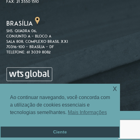
Fax: 21 3550 1510
BRASÍLIA
SHS. Quadra 06,
Conjunto A – Bloco A
Sala 808, Complexo Brasil XXI
70316-100 – Brasília – DF
Telefone: 61 3039 8082
x
Ao continuar navegando, você concorda com
a utilização de cookies essenciais e
tecnologias semelhantes.
Mais Informações
Site Map
Login
© 2004-2026 Machado Associados Advogados e Consultores.
Ciente
Todos os direitos reservados.