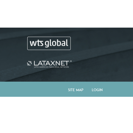
Site Map
Login