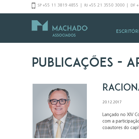
Pular
SP +55 11 3819 4855
|
RJ +55 21 3550 3000
|
DF 
para
o
conteúdo
Escritór
Publicações
- a
Racion
20.12.2017
Lançado no XIV Con
com a participação
coautores do capít