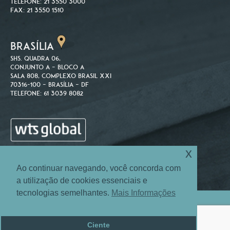
Telefone: 21 3550 3000
Fax: 21 3550 1510
BRASÍLIA
SHS. Quadra 06,
Conjunto A – Bloco A
Sala 808, Complexo Brasil XXI
70316-100 – Brasília – DF
Telefone: 61 3039 8082
x
Ao continuar navegando, você concorda com
a utilização de cookies essenciais e
tecnologias semelhantes.
Mais Informações
Site Map
Login
© 2004-2026 Machado Associados Advogados e Consultores.
Ciente