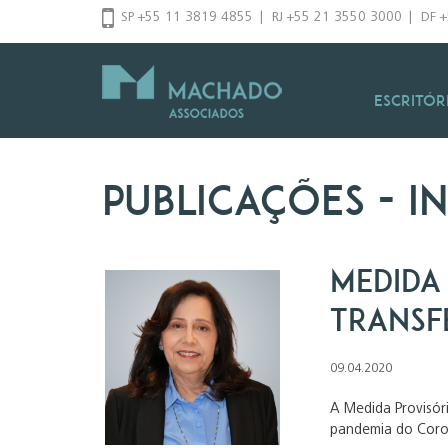
Pular
SP +55 11 3819 4855
|
RJ +55 21 3550 3000
|
DF 
para
o
conteúdo
Escritór
Publicações
- i
Medida 
transf
09.04.2020
A Medida Provisór
pandemia do Coron