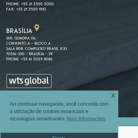
Phone: +55 21 3550 3000
Fax: +55 21 3550 1510
BRASÍLIA
SHS. Quadra 06,
Conjunto A – Bloco A
Sala 808, Complexo Brasil XXI
70316-100 – Brasília – DF
Phone: +55 61 3039 8082
x
Ao continuar navegando, você concorda com
a utilização de cookies essenciais e
tecnologias semelhantes.
Mais Informações
Site Map
Login
© 2004-2026 Machado Associados Advogados e Consultores.