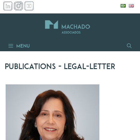
Skip
to
content
Menu
Publications
- legal-letter