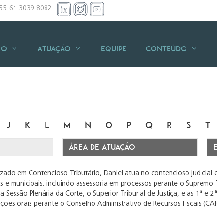
+55 61 3039 8082
io
Atuação
Equipe
Conteúdo
J
K
L
M
N
O
P
Q
R
S
T
izado em Contencioso Tributário, Daniel atua no contencioso judicial e
s e municipais, incluindo assessoria em processos perante o Supremo 
a Sessão Plenária da Corte, o Superior Tribunal de Justiça, e as 1ª e 
ções orais perante o Conselho Administrativo de Recursos Fiscais (CAR