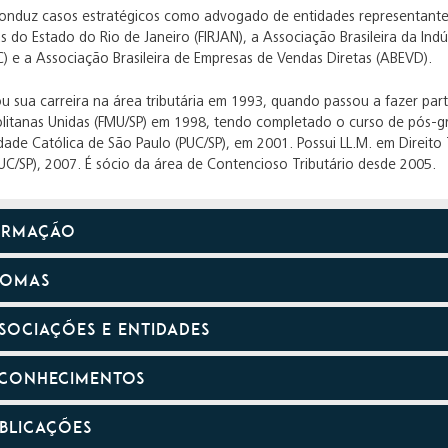
conduz casos estratégicos como advogado de entidades representant
as do Estado do Rio de Janeiro (FIRJAN), a Associação Brasileira da Ind
) e a Associação Brasileira de Empresas de Vendas Diretas (ABEVD).
iou sua carreira na área tributária em 1993, quando passou a fazer 
itanas Unidas (FMU/SP) em 1998, tendo completado o curso de pós-gra
dade Católica de São Paulo (PUC/SP), em 2001. Possui LL.M. em Direito T
UC/SP), 2007. É sócio da área de Contencioso Tributário desde 2005.
ORMAÇÃO
IOMAS
SOCIAÇÕES E ENTIDADES
CONHECIMENTOS
BLICAÇÕES