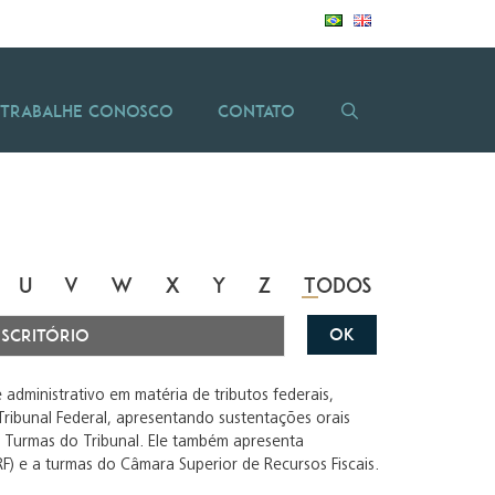
Trabalhe Conosco
Contato
U
V
W
X
Y
Z
Todos
OK
 administrativo em matéria de tributos federais,
Tribunal Federal, apresentando sustentações orais
2ª Turmas do Tribunal. Ele também apresenta
F) e a turmas do Câmara Superior de Recursos Fiscais.