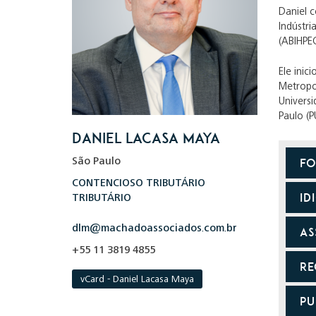
Daniel 
Indústri
(ABIHPEC
Ele inic
Metropol
Universi
Paulo (P
Daniel Lacasa Maya
F
São Paulo
CONTENCIOSO TRIBUTÁRIO
ID
TRIBUTÁRIO
dlm@machadoassociados.com.br
AS
+55 11 3819 4855
RE
vCard - Daniel Lacasa Maya
PU