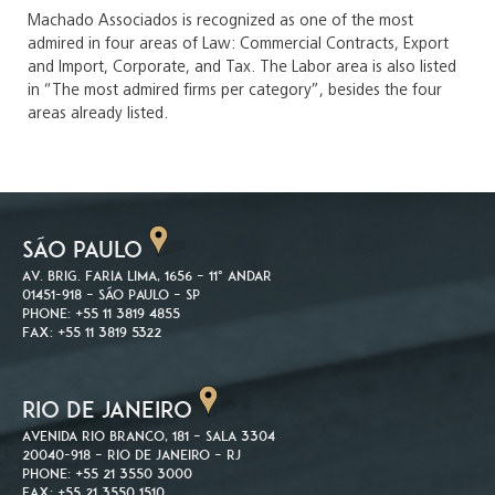
Machado Associados is recognized as one of the most
admired in four areas of Law: Commercial Contracts, Export
and Import, Corporate, and Tax. The Labor area is also listed
in “The most admired firms per category”, besides the four
areas already listed.
SÃO PAULO
Av. Brig. Faria Lima, 1656 – 11º andar
01451-918 – São Paulo – SP
Phone: +55 11 3819 4855
Fax: +55 11 3819 5322
RIO DE JANEIRO
Avenida Rio Branco, 181 – Sala 3304
20040-918 – Rio de Janeiro – RJ
Phone: +55 21 3550 3000
Fax: +55 21 3550 1510