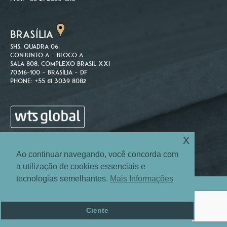
BRASÍLIA
SHS. Quadra 06,
Conjunto A – Bloco A
Sala 808, Complexo Brasil XXI
70316-100 – Brasília – DF
Phone: +55 61 3039 8082
x
Ao continuar navegando, você concorda com
a utilização de cookies essenciais e
tecnologias semelhantes.
Mais Informações
Site Map
Login
© 2004-2026 Machado Associados Advogados e Consultores.
Ciente
Todos os direitos reservados.